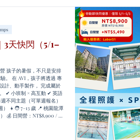
段「習慣用英文思考」的體驗
– 08/14（四週主題） 📘 營隊手
上報名 🌐 營隊介紹頁（詳細資
（名額有限）
amps
3天快閃（5/1–
夏令營 孩子的暑假，不只是安排
。 在 AVI，孩子將透過 專
到設計、動手製作， 完成屬於
✔ 小班制 × 高互動 ✔ 英語
每週不同主題（可單週報名）
四週） 👧🧑 7–13 歲 📍 桃園龍潭
💰 日間營：NT$8,900 / 人
宿加購：+ NT$5,490 於活動期間
動節限定優惠 📌 名額有限，額