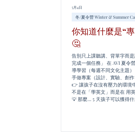
GJjSrfT5YTSx0AJkOE2xgUkD
5月4日
冬/夏令營 Winter & Summer C
你知道什麼是“專
🤔
告別只上課聽講、背單字而是
完成一個任務」 在 AVI 夏令
導學習（每週不同文化主題） 
手做專案（設計、實驗、創作）
👉 讓孩子在沒有壓力的環境
不是在「學英文」而是在 用
💡 那麼… 5 天孩子可以獲
討論、啟發、學習，讓創作效果
題中深入持續使用英語（自然
成」的成就感 很多孩子在第 
於提出疑問與表達第 5 天已