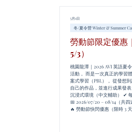
💬 這個夏天，讓孩子開啟一
📍桃園龍潭📅 2026/07/20 
冊下載（完整課程介紹) 📝 線
5月1日
訊與照片） 👉 限時優惠中
冬/夏令營 Winter & Summer C
勞動節限定優惠｜
5/3）
桃園龍潭｜2026 AVI 英語
活動， 而是一次真正的學習體驗
案式學習（PBL）， 從發想
自己的作品，並進行成果發表。 
沉浸式環境（中文輔助） ✔ 
📅 2026/07/20 – 08/14（共
🔥 勞動節快閃優惠（限時 3 天） 
（原價 NT$10,900） 🏨 住
輸入優惠碼：Labor51，享勞
滿即止 👉 立即報名