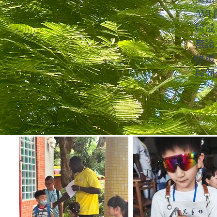
AV
與成
無論
收穫
與同