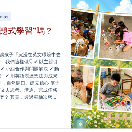
a3U1qxDPwcp9w/v
amps
題式學習”嗎？
讓孩子「沉浸在英文環境中去
營，我們這樣做👇 ✔ 以主題引
✔ 小組合作與問題解決 ✔ 動
 ✔ 用英語表達想法與成果
中，自然開口、建立信心 孩子
英文去思考、溝通、完成任務
得什麼？ 其實，透過每梯次密集
更明顯👇 每天都在同一主
開口）有完整「從開始到完
2～3 天就開始變得更自信與勇
經可以站上台分享自己的成果