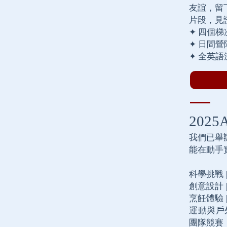
友誼，留
片段，見
✦ 四個
✦ 日間營
✦ 全英
202
我們已舉
能在動手
科學挑戰 |
創意設計 |
烹飪體驗 |
運動與戶外探
團隊競賽