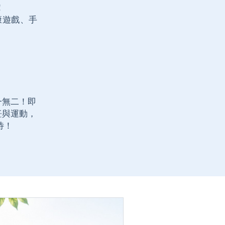
！
、團康遊戲、手
一無二！即
飪與運動，
！​