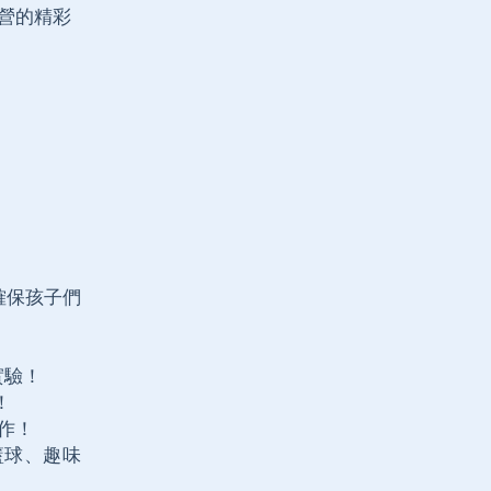
令營的精彩
確保孩子們
學實驗！
！
製作！
光、籃球、趣味