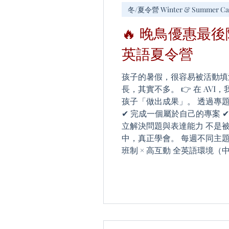
冬/夏令營 Winter & Summer C
🔥 晚鳥優惠最後階
英語夏令營
孩子的暑假，很容易被活動填
長，其實不多。 👉 在 AV
孩子「做出成果」。 透過專題
✔ 完成一個屬於自己的專案 ✔
立解決問題與表達能力 不是
中，真正學會。 每週不同主
班制 × 高互動 全英語環境
發表，建立自信 📅 2026/07/20 
13歲 💰 晚鳥優惠 NT$9,600 /
夜營加購：+ NT$5,490 / 週
了解更多（含照片）： https://w
commune.org/2026-avi
https://docs.google.com/for