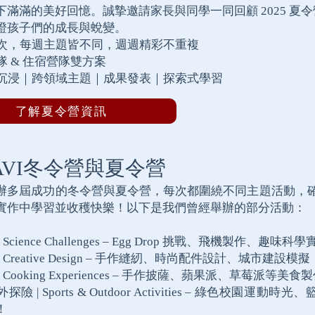
下滿滿的美好回憶。誠摯邀請家長與同學一同回顧 2025 夏
證孩子們的成長與蛻變。
梯次，每週主題皆不同，週週精彩不重複
隊 & 住宿營隊雙方案
語沉浸｜跨領域主題｜成果發表｜探索式學習
了解夏令營資訊
5AVI冬令營與夏令營
辦多屆成功的冬令營與夏令營，每次都圍繞不同主題活動，
實作中學習並收穫快樂！以下是我們曾經舉辦的部分活動：
 Science Challenges – Egg Drop 挑戰、飛機製作、趣味科
 Creative Design – 手作縫紉、時尚配件設計、城市建設模擬
 Cooking Experiences – 手作披薩、蘋果派、草莓派等美食
險 | Sports & Outdoor Activities – 綠色校園運動時
！