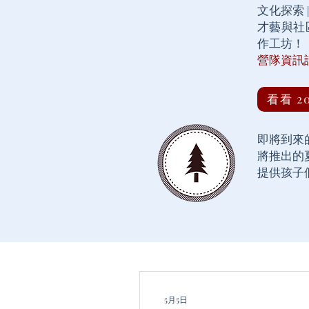
文化探索 |
才藝與社區活
作工坊！​
營隊資訊
看看 2
即將到來
將推出的
提供孩子
5月5日