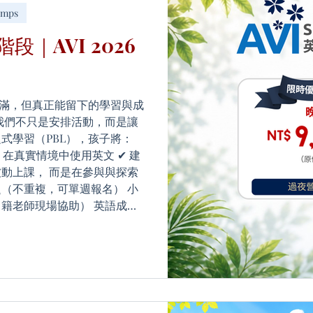
amps
段｜AVI 2026
滿，但真正能留下的學習與成
I，我們不只是安排活動，而是讓
式學習（PBL），孩子將：
 在真實情境中使用英文 ✔ 建
被動上課， 而是在參與與探索
題（不重複，可單週報名） 小
（中籍老師現場協助） 英語成果
– 08/14 📍 桃園龍潭 👧🧑 7–
 週 （原價 NT$10,900） ➕ 過
 ⚠️ 優惠至 5 月底｜名額有限 👉
ww.avi-
-英語夏令營 👉 立即報名：
ms/d/e/1FAIpQLSdfUgizav2Hx