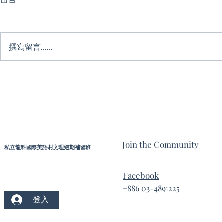
撰寫留言......
愛與陪伴的學習力｜AI 時代親
🔥 晚鳥優
子共學月｜五月親子成長季｜
2026 英語
免費參加
Join the Community
私立龍科國際美語村文理短期補習班
Facebook
+886 03-4891225
登入