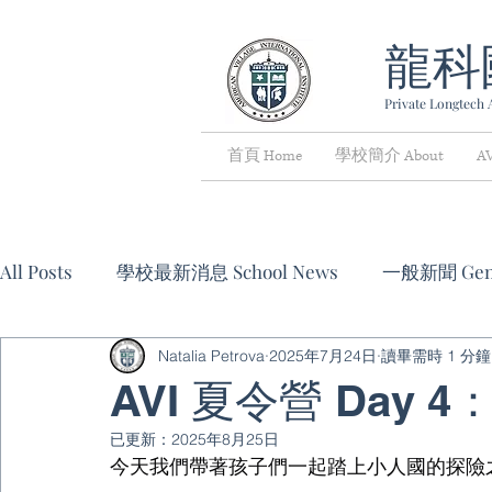
龍科
Private Longtech A
首頁 Home
學校簡介 About
A
All Posts
學校最新消息 School News
一般新聞 Gene
Natalia Petrova
2025年7月24日
讀畢需時 1 分鐘
冬/夏令營 Winter & Summer Camps
活動資訊 Eve
AVI 夏令營 Day
已更新：
2025年8月25日
特別優惠與折扣 Special Offers & Discounts
其他 
今天我們帶著孩子們一起踏上小人國的探險