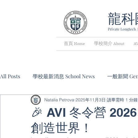
龍科
Private Longtech A
首頁 Home
學校簡介 About
A
All Posts
學校最新消息 School News
一般新聞 Gene
Natalia Petrova
2025年11月3日
讀畢需時 1 分鐘
冬/夏令營 Winter & Summer Camps
活動資訊 Eve
🎉 AVI 冬令營 
創造世界！
特別優惠與折扣 Special Offers & Discounts
其他 