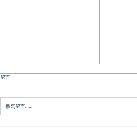
留言
撰寫留言......
愛與陪伴的學習力｜AI 時代親
🔥 晚鳥優
子共學月｜五月親子成長季｜
2026 英語